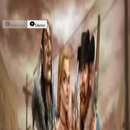
Daftar
Masuk
Mainkan
Demo
Deadwood xNudge
nolimitcity
kembali
COMTOTO hadir sebagai platform belanja digital
modern yang menggabungkan konsep cyber
futuristik dengan pengalaman shopping online yang
lebih praktis dan interaktif. Dengan tampilan visual
modern serta sistem yang responsif, pengguna dapat
menikmati suasana belanja digital generasi baru yang
dirancang untuk mengikuti perkembangan lifestyle
masa kini.
Berbagai produk trending dan kebutuhan lifestyle
modern tersedia dalam satu platform yang mudah
diakses melalui desktop maupun perangkat mobile.
COMTOTO terus menghadirkan update produk
terbaru agar pengguna dapat menemukan berbagai