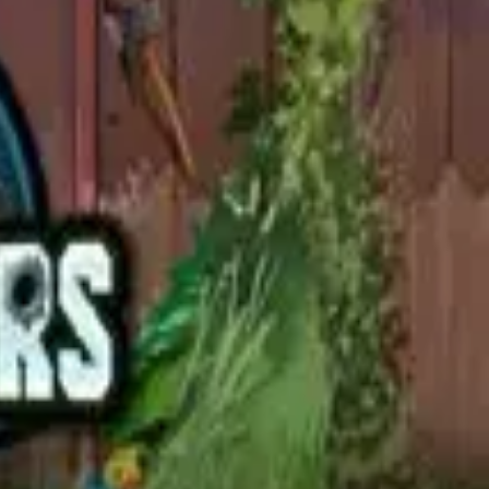
ng menginginkan pengalaman belanja online modern