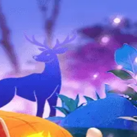
n pengalaman shopping online yang lebih praktis dan
anja digital generasi baru yang dirancang untuk
 melalui desktop maupun perangkat mobile.
er yang sedang ramai diperbincangkan di dunia
dengan nuansa cyber modern yang memberikan kesan
jelajahi berbagai kategori produk dengan lebih cepat