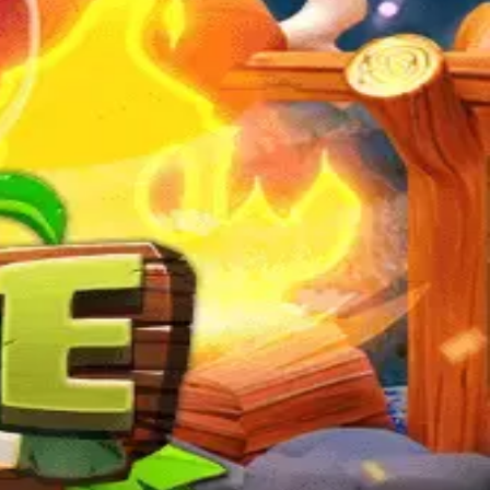
ng menginginkan pengalaman belanja online modern