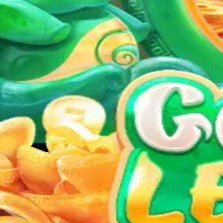
Sebagai Cyber Online Shop & Lifestyle Platform, COM
dengan kombinasi visual futuristik, akses praktis, dan u
Lihat Semua
home
explore
promo
dompet
livechat