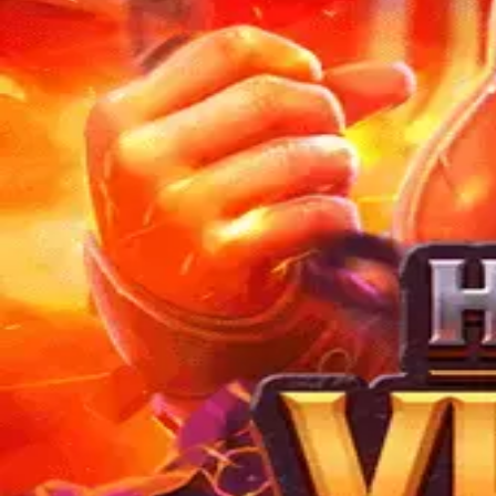
Sebagai Cyber Online Shop & Lifestyle Platform, COM
dengan kombinasi visual futuristik, akses praktis, dan u
Lihat Semua
home
explore
promo
dompet
livechat