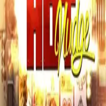
item populer yang sedang ramai diperbincangkan di
dunia digital.
Selain menghadirkan pengalaman shopping yang
nyaman, COMTOTO juga mengutamakan desain
futuristik dengan nuansa cyber modern yang
memberikan kesan premium dan lebih dinamis.
Navigasi yang ringan serta tampilan yang interaktif
membuat pengguna dapat menjelajahi berbagai
kategori produk dengan lebih cepat dan efisien.
Sebagai Cyber Online Shop & Lifestyle Platform,
COMTOTO menjadi pilihan menarik bagi generasi
digital yang menginginkan pengalaman belanja
online modern dengan kombinasi visual futuristik,
akses praktis, dan update produk terkini setiap hari.
Lihat Semua