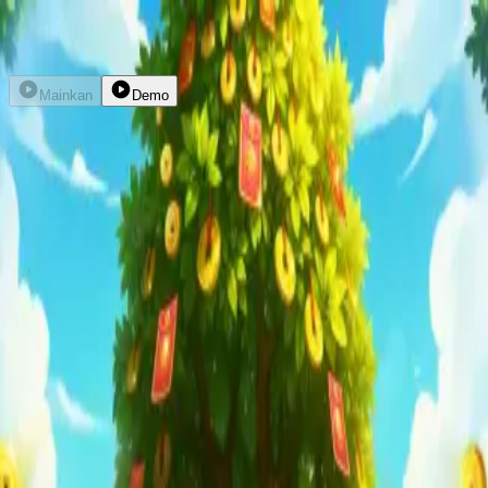
Daftar
Masuk
Mainkan
Demo
Lucky Fortune Tree
fatpanda
kembali
COMTOTO hadir sebagai platform belanja digital
modern yang menggabungkan konsep cyber
futuristik dengan pengalaman shopping online yang
lebih praktis dan interaktif. Dengan tampilan visual
modern serta sistem yang responsif, pengguna dapat
menikmati suasana belanja digital generasi baru yang
dirancang untuk mengikuti perkembangan lifestyle
masa kini.
Berbagai produk trending dan kebutuhan lifestyle
modern tersedia dalam satu platform yang mudah
diakses melalui desktop maupun perangkat mobile.
COMTOTO terus menghadirkan update produk
terbaru agar pengguna dapat menemukan berbagai