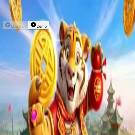
Daftar
Masuk
Mainkan
Demo
Lucky Tiger Gold
fatpanda
kembali
COMTOTO hadir sebagai platform belanja digital
modern yang menggabungkan konsep cyber
futuristik dengan pengalaman shopping online yang
lebih praktis dan interaktif. Dengan tampilan visual
modern serta sistem yang responsif, pengguna dapat
menikmati suasana belanja digital generasi baru yang
dirancang untuk mengikuti perkembangan lifestyle
masa kini.
Berbagai produk trending dan kebutuhan lifestyle
modern tersedia dalam satu platform yang mudah
diakses melalui desktop maupun perangkat mobile.
COMTOTO terus menghadirkan update produk
terbaru agar pengguna dapat menemukan berbagai