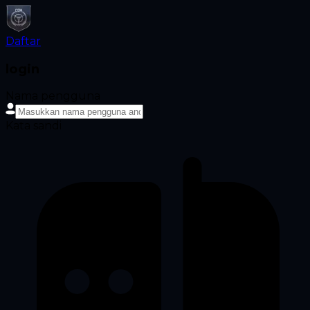
Daftar
login
Nama pengguna
Kata sandi