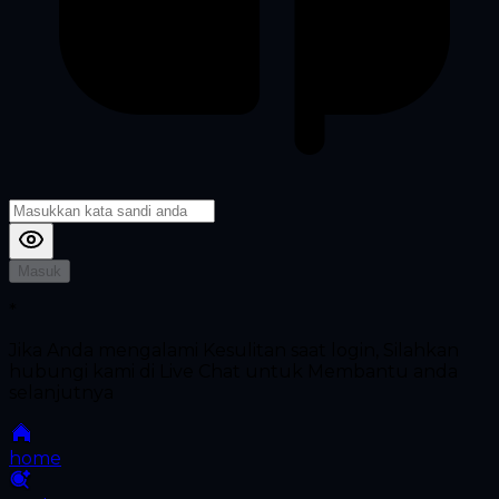
Masuk
*
Jika Anda mengalami Kesulitan saat login, Silahkan
hubungi kami di Live Chat untuk Membantu anda
selanjutnya
home