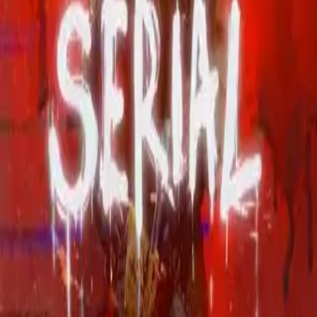
item populer yang sedang ramai diperbincangkan di
dunia digital.
Selain menghadirkan pengalaman shopping yang
nyaman, COMTOTO juga mengutamakan desain
futuristik dengan nuansa cyber modern yang
memberikan kesan premium dan lebih dinamis.
Navigasi yang ringan serta tampilan yang interaktif
membuat pengguna dapat menjelajahi berbagai
kategori produk dengan lebih cepat dan efisien.
Sebagai Cyber Online Shop & Lifestyle Platform,
COMTOTO menjadi pilihan menarik bagi generasi
digital yang menginginkan pengalaman belanja
online modern dengan kombinasi visual futuristik,
akses praktis, dan update produk terkini setiap hari.
Lihat Semua