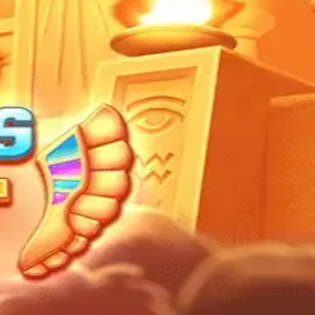
ng menginginkan pengalaman belanja online modern