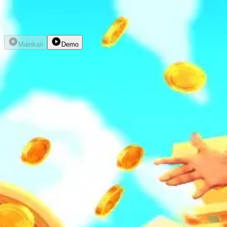
Daftar
Masuk
Mainkan
Demo
TREASURES OF EGYPT
fivegaming
kembali
COMTOTO hadir sebagai platform belanja digital mod
interaktif. Dengan tampilan visual modern serta siste
mengikuti perkembangan lifestyle masa kini.
Berbagai produk trending dan kebutuhan lifestyle mo
COMTOTO terus menghadirkan update produk terbaru
digital.
Selain menghadirkan pengalaman shopping yang nya
premium dan lebih dinamis. Navigasi yang ringan sert
dan efisien.