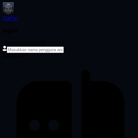
Daftar
login
Nama pengguna
Kata sandi