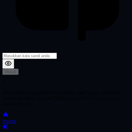
Masuk
*
Jika Anda mengalami Kesulitan saat login, Silahkan
hubungi kami di Live Chat untuk Membantu anda
selanjutnya
home